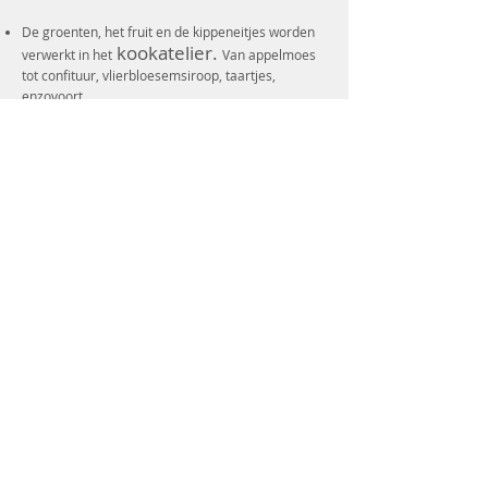
De groenten, het fruit en de kippeneitjes worden
kookatelier.
verwerkt in het
Van appelmoes
tot confituur, vlierbloesemsiroop, taartjes,
enzovoort.
crea-activiteiten
worden aangeboden, o.a.
werken met klei, papier, juwelen maken, naaien,
decoratie voor winkeletalages
,… We
smukken oude meubels op, we maken K-lumet,
vogelhuisjes,…
Nu en dan houden we ook een
spelnamiddag
, doen we een wandeling of
.
uitstap
zoektocht, of gaan we op
Contact & Aanmelding
CONTACT
0497 92 29 63